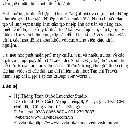
về nghệ thuật nhiếp ảnh, thiết kế ảnh,…
Với chương trình kết hợp hài hòa giữa lý thuyết và thực hành. Đúng
như tên gọi, Học viện Nhiếp ảnh Lavender Việt Nam chuyên đào
tạo về lĩnh vực nhiếp ảnh: đào tạo nhiếp ảnh cơ bản và nâng cao,
thiết kế đồ họa – xử lý hình ảnh cơ bản và nâng cao, dào tạo quay
phim. Học viện luôn cung cấp các điều kiện về cơ sở vật chất, giáo
trình, các hoạt động ngoại khóa với các giảng viên giàu kinh
nghiệm.
Tài liệu học phát miễn phí, máy chiếu, wifi và nhiều ưu đãi về các
dịch vụ chụp quay hình từ Lavender Studio. Đặc biệt hơn, sau khi
kết thúc khóa học học viên có cơ hội được trung tâm giới thiệu cộng
tác làm việc với các đài, tạp chí nhiếp ảnh như: Tạp chí Truyền
hình; Tạp chí Đẹp; Tạp chí 2!Đẹp; Her World…
Liên hệ:
Hệ Thống Toàn Quốc Lavender Studio
Địa chỉ: 588/C2 Cách Mạng Tháng 8, P. 11, Q. 3, TP.HCM
(Đối diện Công viên Lê Thị Riêng).
Điện thoại: 0283.8866.887 – 091.279.7887
Website: www.lavender.com.vn
Facebook: https://www.facebook.com/lavenderstudio.vn