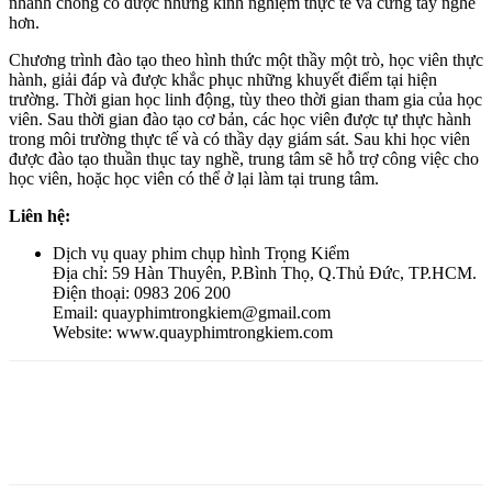
nhanh chóng có được những kinh nghiệm thực tế và cứng tay nghề
hơn.
Chương trình đào tạo theo hình thức một thầy một trò, học viên thực
hành, giải đáp và được khắc phục những khuyết điểm tại hiện
trường. Thời gian học linh động, tùy theo thời gian tham gia của học
viên. Sau thời gian đào tạo cơ bản, các học viên được tự thực hành
trong môi trường thực tế và có thầy dạy giám sát. Sau khi học viên
được đào tạo thuần thục tay nghề, trung tâm sẽ hỗ trợ công việc cho
học viên, hoặc học viên có thể ở lại làm tại trung tâm.
Liên hệ:
Dịch vụ quay phim chụp hình Trọng Kiểm
Địa chỉ: 59 Hàn Thuyên, P.Bình Thọ, Q.Thủ Đức, TP.HCM.
Điện thoại: 0983 206 200
Email: quayphimtrongkiem@gmail.com
Website: www.quayphimtrongkiem.com