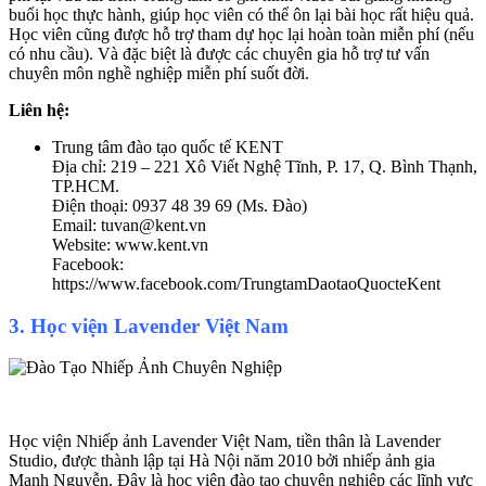
buổi học thực hành, giúp học viên có thể ôn lại bài học rất hiệu quả.
Học viên cũng được hỗ trợ tham dự học lại hoàn toàn miễn phí (nếu
có nhu cầu). Và đặc biệt là được các chuyên gia hỗ trợ tư vấn
chuyên môn nghề nghiệp miễn phí suốt đời.
Liên hệ:
Trung tâm đào tạo quốc tế KENT
Địa chỉ: 219 – 221 Xô Viết Nghệ Tĩnh, P. 17, Q. Bình Thạnh,
TP.HCM.
Điện thoại: 0937 48 39 69 (Ms. Đào)
Email: tuvan@kent.vn
Website: www.kent.vn
Facebook:
https://www.facebook.com/TrungtamDaotaoQuocteKent
3. Học viện Lavender Việt Nam
Học viện Nhiếp ảnh Lavender Việt Nam, tiền thân là Lavender
Studio, được thành lập tại Hà Nội năm 2010 bởi nhiếp ảnh gia
Mạnh Nguyễn. Đây là học viện đào tạo chuyên nghiệp các lĩnh vực