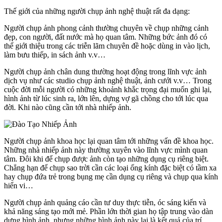
Thế giới của những người chụp ảnh nghệ thuật rất đa dạng:
Người chụp ảnh phong cảnh thường chuyên về chụp những cảnh
đẹp, con người, đất nước mà họ quan tâm. Những bức ảnh đó có
thể giới thiệu trong các triễn lãm chuyên đề hoặc dùng in vào lịch,
làm bưu thiếp, in sách ảnh v.v…
Người chụp ảnh chân dung thường hoạt động trong lĩnh vực ảnh
dịch vụ như các studio chụp ảnh nghệ thuật, ảnh cưới v.v… Trong
cuộc đời mỗi người có những khoảnh khắc trọng đại muốn ghi lại,
hình ảnh từ lúc sinh ra, lớn lên, dựng vợ gã chồng cho tới lúc qua
đời. Khi nào cũng cần tới nhà nhiếp ảnh.
Người chụp ảnh khoa học lại quan tâm tới những vấn đề khoa học.
Những nhà nhiếp ảnh này thường xuyên vào lĩnh vực mình quan
tâm. Đôi khi để chụp được ảnh còn tạo những dụng cụ riêng biệt.
Chẳng hạn để chụp sao trời cần các loại ống kính đặc biệt có tầm xa
hay chụp đứa trẻ trong bụng mẹ cần dụng cụ riêng và chụp qua kính
hiển vi…
Người chụp ảnh quảng cáo cần tư duy thực tiễn, óc sáng kiến và
khả năng sáng tạo mới mẻ. Phần lớn thời gian họ tập trung vào dàn
dựng hình ảnh, nhưng những hình ảnh này lại là kết quả của trí