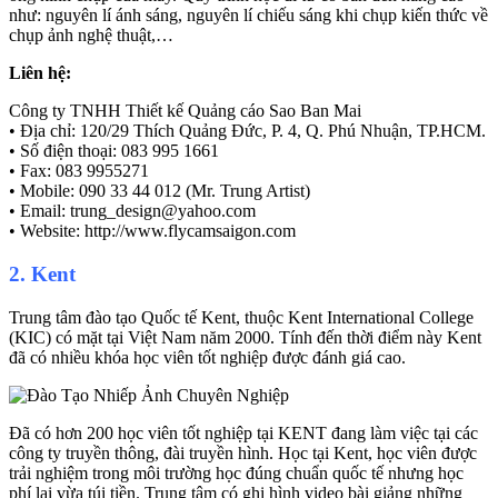
như: nguyên lí ánh sáng, nguyên lí chiếu sáng khi chụp kiến thức về
chụp ảnh nghệ thuật,…
Liên hệ:
Công ty TNHH Thiết kế Quảng cáo Sao Ban Mai
• Địa chỉ: 120/29 Thích Quảng Đức, P. 4, Q. Phú Nhuận, TP.HCM.
• Số điện thoại: 083 995 1661
• Fax: 083 9955271
• Mobile: 090 33 44 012 (Mr. Trung Artist)
• Email: trung_design@yahoo.com
• Website: http://www.flycamsaigon.com
2. Kent
Trung tâm đào tạo Quốc tế Kent, thuộc Kent International College
(KIC) có mặt tại Việt Nam năm 2000. Tính đến thời điểm này Kent
đã có nhiều khóa học viên tốt nghiệp được đánh giá cao.
Đã có hơn 200 học viên tốt nghiệp tại KENT đang làm việc tại các
công ty truyền thông, đài truyền hình. Học tại Kent, học viên được
trải nghiệm trong môi trường học đúng chuẩn quốc tế nhưng học
phí lại vừa túi tiền. Trung tâm có ghi hình video bài giảng những