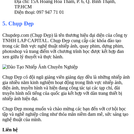
Địa chỉ: 15A Hoàng Hoa Thám, P. 6, Q. Bình Thạnh,
TP.HCM
Điện thoại: 097 947 71 01
5. Chụp Đẹp
Chupdep.com (Chụp Đẹp) là tên thương hiệu đại diện của công ty
TNHH LAP CAPITAL. Chụp Đẹp cung cấp các khóa đào tạo
trong các lĩnh vực nghệ thuật nhiếp ảnh, quay phim, dựng phim,
photoshop và trang điểm với chương trình học được kết hợp đan
xen giữa lý thuyết và thực hành.
Chụp Đẹp có đội ngũ giảng viên giảng dạy đều là những nhiếp ảnh
gia nhiều năm kinh nghiệm hoạt động trong lĩnh vực nhiếp ảnh,
điện ảnh, truyền hình và hiện đang công tác tại các tạp chí, đài
truyền hình nổi tiếng của quốc gia kết hợp với dàn trang thiết bị
nhiếp ảnh hiện đại.
Chụp Đẹp mong muốn và chào mừng các bạn đến với cơ hội học
tập và nghề nghiệp cũng như thỏa mãn niềm đam mê, sức sáng tạo
nghệ thuật của mình.
Liên hệ