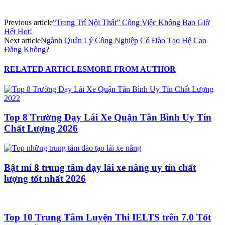
Previous article
“Trang Trí Nội Thất” Công Việc Không Bao Giờ
Hết Hot!
Next article
Ngành Quản Lý Công Nghiệp Có Đào Tạo Hệ Cao
Đẳng Không?
RELATED ARTICLES
MORE FROM AUTHOR
Top 8 Trường Dạy Lái Xe Quận Tân Bình Uy Tín
Chất Lượng 2026
Bật mí 8 trung tâm dạy lái xe nâng uy tín chất
lượng tốt nhất 2026
Top 10 Trung Tâm Luyện Thi IELTS trên 7.0 Tốt