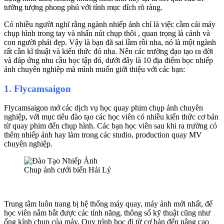
tưởng tượng phong phú với tính mục đích rõ ràng.
Có nhiều người nghĩ rằng ngành nhiếp ảnh chỉ là việc cầm cái máy
chụp hình trong tay và nhấn nút chụp thôi , quan trọng là cảnh và
con người phải đẹp. Vậy là bạn đã sai lầm rồi nha, nó là một ngành
rất cần kĩ thuật và kiến thức đó nha. Nên các trường đạo tạo ra đời
và đáp ứng nhu cầu học tập đó, dưới đây là 10 địa điểm học nhiếp
ảnh chuyên nghiêp mà mình muốn giới thiệu với các bạn:
1. Flycamsaigon
Flycamsaigon mở các dịch vụ học quay phim chụp ảnh chuyên
nghiệp, với mục tiêu đào tạo các học viên có nhiều kiến thức cơ bản
từ quay phim đến chụp hình. Các bạn học viên sau khi ra trường có
thêm nhiếp ảnh hay làm trong các studio, production quay MV
chuyên nghiệp.
Chup ảnh cưới biển Hải Lý
Trung tâm luôn trang bị hệ thống máy quay, máy ảnh mới nhất, để
học viên nắm bắt được các tính năng, thông số kỹ thuật cũng như
ống kính chụp của máy. Quy trình học đi từ cơ bản đến nâng cao