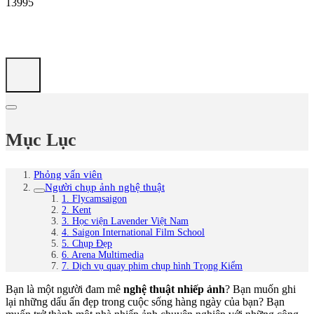
13995
Mục Lục
Phỏng vấn viên
Người chụp ảnh nghệ thuật
1. Flycamsaigon
2. Kent
3. Học viện Lavender Việt Nam
4. Saigon International Film School
5. Chụp Đẹp
6. Arena Multimedia
7. Dịch vụ quay phim chụp hình Trọng Kiểm
Bạn là một người đam mê
nghệ thuật nhiếp ảnh
? Bạn muốn ghi
lại những dấu ấn đẹp trong cuộc sống hàng ngày của bạn? Bạn